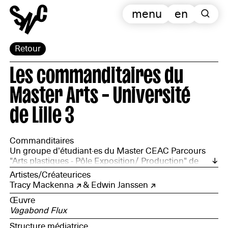
menu
en
Retour
Les commanditaires du
Master Arts – Université
de Lille 3
Commanditaires
Un groupe d'étudiant·es du Master CEAC Parcours
"Arts plastiques - Pôle Exposition/ Production" de
l'Université de Lille 3
Artistes/Créateurices
Tracy Mackenna
&
Edwin Janssen
Œuvre
Vagabond Flux
Structure médiatrice