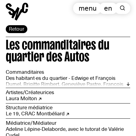
menu
en
Retour
Les commanditaires du
quartier des Autos
Commanditaires
Des habitant·es du quartier - Edwige et François
Dumel, Brigitte Rimbert, Geneviève Pastre, François
Nageleisen - avec l'association Engrenages
Artistes/Créateurices
artistiques, Patrimoine et Transmission. Et le soutien
Laura Molton
des habitant·es et acteur·ices d'Audincourt pour un
Structure médiatrice
développement et une valorisation du patrimoine
Le 19, CRAC Montbéliard
industriel, ouvrier et artistique du quartier des Autos
Médiatrice/Médiateur
Adeline Lépine-Delaborde, avec le tutorat de Valérie
Cudel