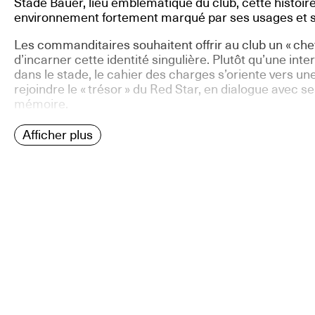
Stade Bauer, lieu emblématique du club, cette histoir
environnement fortement marqué par ses usages et 
Les commanditaires souhaitent offrir au club un « che
d’incarner cette identité singulière. Plutôt qu’une in
dans le stade, le cahier des charges s’oriente vers u
rejoindre le « trésor » du Red Star, en dialogue avec s
mémoire.
Afficher plus