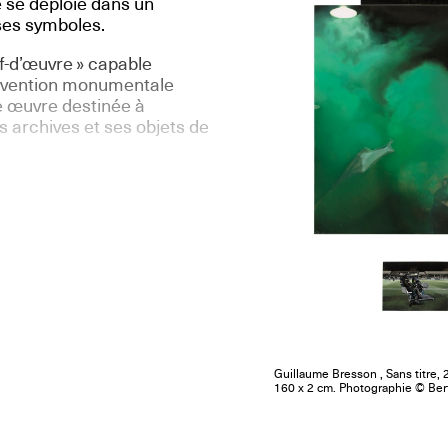
e se déploie dans un
ses symboles.
f-d’œuvre » capable
tervention monumentale
ne œuvre destinée à
es archives et ses objets de
Guillaume Bresson , Sans titre, 
160 x 2 cm. Photographie © Ber