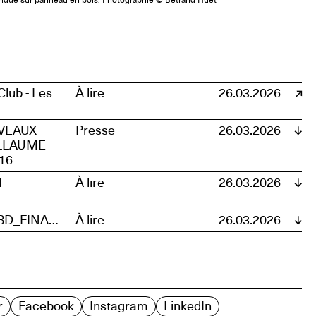
e tendue sur panneau en bois. Photographie © Betrand Huet
Club - Les
À lire
26.03.2026
UVEAUX
Presse
26.03.2026
ILLAUME
16
d
À lire
26.03.2026
Poster_GuillaumeBressonBD_FINAL_260416
À lire
26.03.2026
r
Facebook
Instagram
LinkedIn