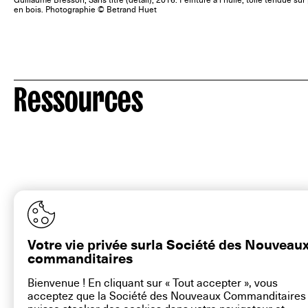
Guillaume Bresson, Sans titre (détail), 2016. Peinture à l’huile, toile tendue su
en bois. Photographie © Betrand Huet
Ressources
Votre vie privée surla Société des Nouveau
commanditaires
Bienvenue ! En cliquant sur « Tout accepter », vous
acceptez que la Société des Nouveaux Commanditaires
contact@la-snc.org