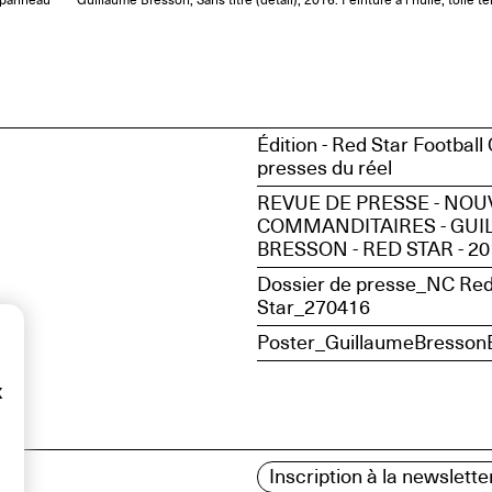
r panneau
Guillaume Bresson, Sans titre (détail), 2016. Peinture à l’huile, toil
Édition - Red Star Football 
presses du réel
REVUE DE PRESSE - NO
COMMANDITAIRES - GU
BRESSON - RED STAR - 20
Dossier de presse_NC Re
Star_270416
x
Inscription à la newslette