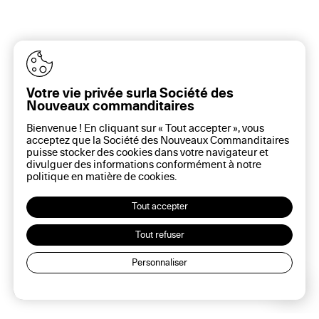
Votre vie privée surla Société des
Nouveaux commanditaires
Bienvenue ! En cliquant sur « Tout accepter », vous
acceptez que la Société des Nouveaux Commanditaires
puisse stocker des cookies dans votre navigateur et
divulguer des informations conformément à notre
politique en matière de
cookies
.
Tout accepter
contact@la-snc.org
Inscription à la newsletter
Tout refuser
Facebook
Personnaliser
Instagram
LinkedIn
Lec