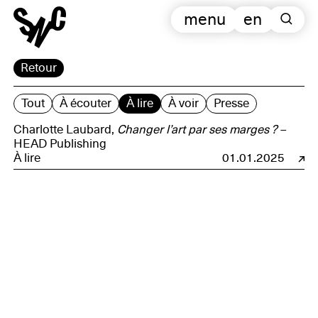
menu
en
Retour
Tout
À écouter
À lire
À voir
Presse
Charlotte Laubard,
Changer l’art par ses marges ?
–
HEAD Publishing
À lire
01.01.2025