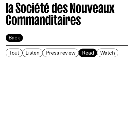
la Société des Nouveaux
Commanditaires
Back
Tout
Listen
Press review
Read
Watch