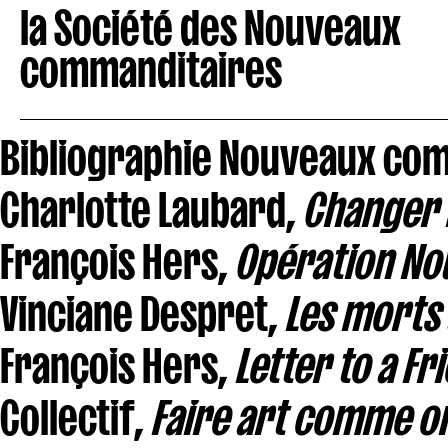
la Société des Nouveaux
commanditaires
Bibliographie Nouveaux com
Charlotte Laubard,
Changer l
François Hers,
Opération N
Vinciane Despret,
Les morts 
François Hers,
Letter to a F
Collectif,
Faire art comme on