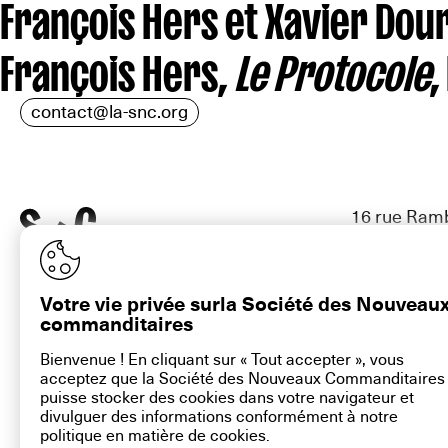
François Hers et Xavier Dou
François Hers,
Le Protocole
,
contact@la-snc.org
16 rue Ramb
Plan du site
Aide sur ce 
Mentions lé
Votre vie privée surla Société des Nouveau
commanditaires
Bienvenue ! En cliquant sur « Tout accepter », vous
acceptez que la Société des Nouveaux Commanditaires
puisse stocker des cookies dans votre navigateur et
divulguer des informations conformément à notre
politique en matière de
cookies
.