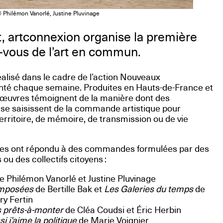
 Philémon Vanorlé, Justine Pluvinage
let, artconnexion organise la première
-vous de l’art en commun.
éalisé dans le cadre de l’action Nouveaux
té chaque semaine. Produites en Hauts-de-France et
s œuvres témoignent de la manière dont des
 se saisissent de la commande artistique pour
erritoire, de mémoire, de transmission ou de vie
é·es ont répondu à des commandes formulées par des
ou des collectifs citoyens :
e Philémon Vanorlé et Justine Pluvinage
imposées
de Bertille Bak et
Les Galeries du temps
de
ry Fertin
 prêts-à-monter
de Cléa Coudsi et Éric Herbin
i j’aime la politique
de Marie Voignier