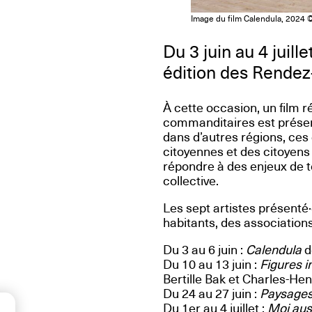
Image du film Calendula, 2024 ©
Du 3 juin au 4 juil
édition des Rendez
À cette occasion, un film r
commanditaires est présen
dans d’autres régions, ce
citoyennes et des citoyens
répondre à des enjeux de t
collective.
Les sept artistes présent
habitants, des associations 
Du 3 au 6 juin :
Calendula
d
Du 10 au 13 juin :
Figures 
Bertille Bak et Charles-Hen
Du 24 au 27 juin :
Paysages
Du 1er au 4 juillet :
Moi auss