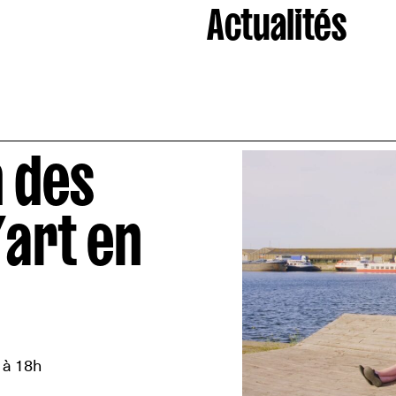
Actualités
 des
’art en
 à 18h