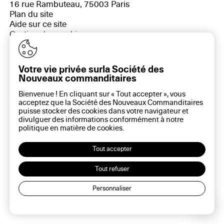
16 rue Rambuteau, 75003 Paris
Plan du site
Aide sur ce site
Gestion des cookies
Politique des cookies
Politique de confidentialité
Mentions légales
Votre vie privée surla Société des
Nouveaux commanditaires
Bienvenue ! En cliquant sur « Tout accepter », vous
acceptez que la Société des Nouveaux Commanditaires
puisse stocker des cookies dans votre navigateur et
divulguer des informations conformément à notre
politique en matière de
cookies
.
Tout accepter
Tout refuser
Personnaliser
Lec