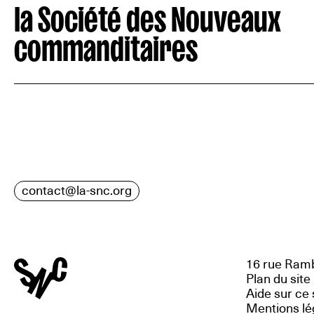
la Société des Nouveaux
commanditaires
contact@la-snc.org
16 rue Ramb
Plan du site
Aide sur ce 
Mentions lé