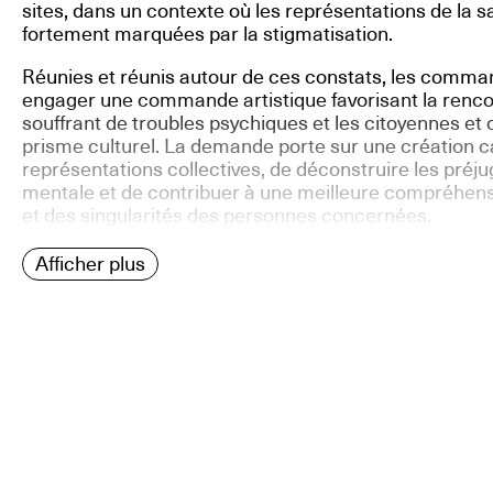
sites, dans un contexte où les représentations de la 
fortement marquées par la stigmatisation.
Réunies et réunis autour de ces constats, les comman
engager une commande artistique favorisant la renc
souffrant de troubles psychiques et les citoyennes et c
prisme culturel. La demande porte sur une création c
représentations collectives, de déconstruire les préju
mentale et de contribuer à une meilleure compréhens
et des singularités des personnes concernées.
Afficher plus