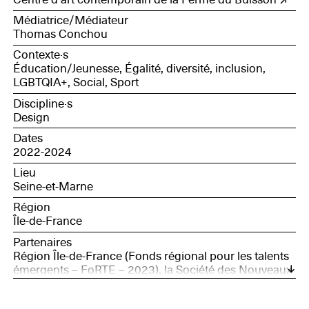
Médiatrice/Médiateur
Thomas Conchou
Contexte·s
Éducation/Jeunesse, Égalité, diversité, inclusion,
LGBTQIA+, Social, Sport
Discipline·s
Design
Dates
2022-2024
Lieu
Seine-et-Marne
Région
Île-de-France
Partenaires
Région Île-de-France (Fonds régional pour les talents
émergents – FoRTE – 2023), la Société des Nouveaux
commanditaires, Ministère chargé de la Ville