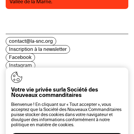
Vallée de la Marne.
contact@la-snc.org
Inscription à la newsletter
Facebook
Instagram
LinkedIn
Votre vie privée surla Société des
Nouveaux commanditaires
16 rue Rambuteau, 75003 Paris
Bienvenue ! En cliquant sur « Tout accepter », vous
Plan du site
acceptez que la Société des Nouveaux Commanditaires
Aide sur ce site
puisse stocker des cookies dans votre navigateur et
divulguer des informations conformément à notre
Gestion des cookies
politique en matière de
cookies
.
Politique des cookies
Politique de confidentialité