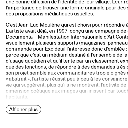
une bonne diffusion de l’identité de leur village. Leur r
l’importance de trouver une forme originale pour des s
des propositions médiatiques usuelles.
C’est Jean-Luc Moulène qui est choisi pour répondre
L’artiste avait déjà, en 1997, conçu une campagne d
Documenta – Manifestation Internationale d’Art Cont
visuellement plusieurs supports (magazines, panneaux
commande pour Excideuil l’intéresse donc d’emblée : «
parce que c’est un médium destiné à l’ensemble de la p
d’usage quotidien et qu’il tente par un classement ex
que des fonctions, de répondre à des demandes très di
son projet semble aux commanditaires trop éloignés de
« abstrait », l’artiste réussit peu à peu à les convaincr
vie qui suggèrent, plus qu’ils ne montrent, l’activité
dimension poétique aux images qui finissent par touch
habitants.
Afficher plus