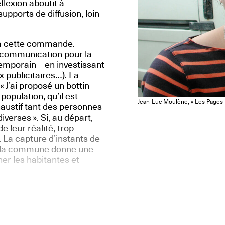
éflexion aboutit à
upports de diffusion, loin
 à cette commande.
e communication pour la
emporain – en investissant
 publicitaires…). La
 J’ai proposé un bottin
opulation, qu’il est
Jean-Luc Moulène, « Les Pages I
haustif tant des personnes
verses ». Si, au départ,
 leur réalité, trop
e. La capture d’instants de
 de la commune donne une
er les habitantes et