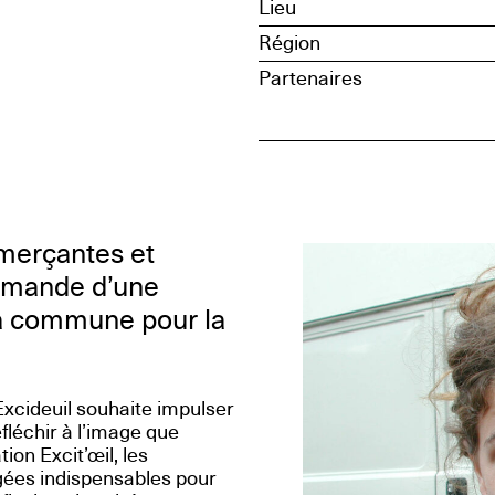
Lieu
Région
Partenaires
merçantes et
mmande d’une
 la commune pour la
cideuil souhaite impulser
léchir à l’image que
on Excit’œil, les
gées indispensables pour