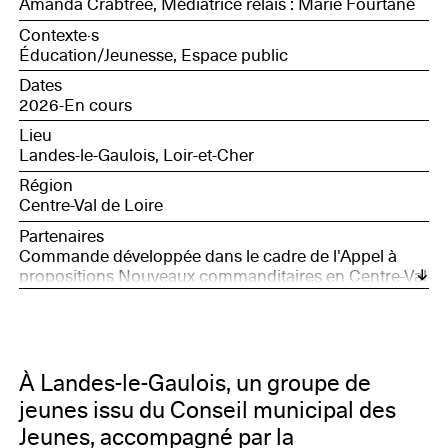
Amanda Crabtree, Médiatrice relais : Marie Fourtané
Contexte·s
Éducation/Jeunesse, Espace public
Dates
2026-En cours
Lieu
Landes-le-Gaulois, Loir-et-Cher
Région
Centre-Val de Loire
Partenaires
Commande développée dans le cadre de l'Appel à
propositions Nouveaux commanditaires en Centre-Val
de Loire, avec le soutien de la Société des Nouveaux
commanditaires, soutenue par la Fondation Daniel et
Nina Carasso, et Bourges, Capitale européenne de la
Culture 2028
À Landes-le-Gaulois, un groupe de
jeunes issu du Conseil municipal des
Jeunes, accompagné par la