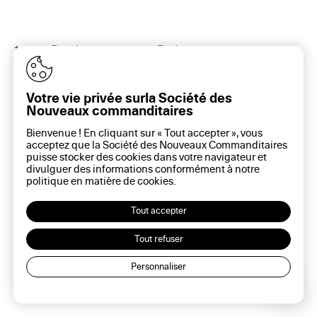
16 rue Rambuteau, 75003 Paris
Plan du site
Aide sur ce site
Gestion des cookies
Votre vie privée surla Société des
Politique des cookies
Nouveaux commanditaires
Politique de confidentialité
Bienvenue ! En cliquant sur « Tout accepter », vous
Mentions légales
acceptez que la Société des Nouveaux Commanditaires
puisse stocker des cookies dans votre navigateur et
divulguer des informations conformément à notre
politique en matière de
cookies
.
Tout accepter
Tout refuser
Personnaliser
Lec