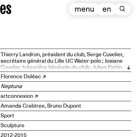
es
menu
en
Thierry Landron, président du club, Serge Cuvelier,
secrétaire général du Lille UC Water-polo ; Josiane
Cuvelier, trésorière bénévole du club ; Julien Pattin,
membre du bureau de la section ; Yvon Depoortere,
Florence Doléac
directeur de piscine ; Frédéric Vandenboogaerde,
Neptuna
bénévole au sein de la section sportive ; Valérie
Destailleur, responsable d’une piscine, ancienne
artconnexion
joueuse et fondatrice de la section féminine ; Didier
Hazebrouck, trésorier de la section sportive ;
Amanda Crabtree, Bruno Dupont
Charlotte Depoortere, étudiante, manager générale
Sport
de la section ; Sylvain Paillette, vice-président de la
section sportive ; Denis Lefebvre, bénévole du club et
Sculpture
ancien joueur
2012-2015