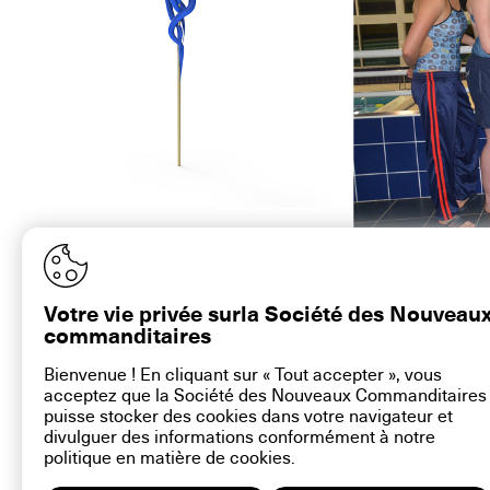
Florence Doléac, Neptuna, 2015. © Florence
Florence Doléac, Nept
Doléac
Votre vie privée surla Société des Nouveau
commanditaires
Bienvenue ! En cliquant sur « Tout accepter », vous
acceptez que la Société des Nouveaux Commanditaires
contact@la-snc.org
puisse stocker des cookies dans votre navigateur et
divulguer des informations conformément à notre
politique en matière de
cookies
.