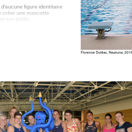
 d’aucune figure identitaire
e créer une mascotte
et son public.
Florence Doléac, Neptuna, 201