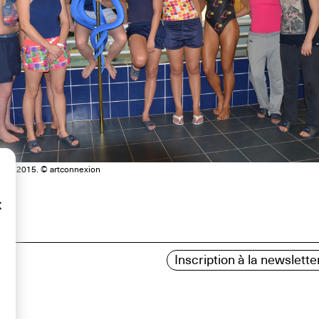
una, 2015. © artconnexion
x
Inscription à la newslette