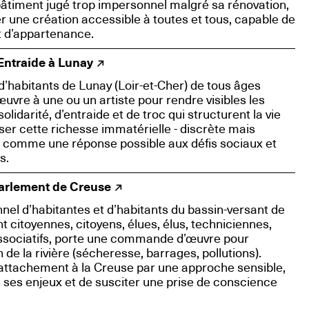
timent jugé trop impersonnel malgré sa rénovation,
r une création accessible à toutes et tous, capable de
nt d’appartenance.
Entraide à Lunay
d’habitants de Lunay (Loir-et-Cher) de tous âges
re à une ou un artiste pour rendre visibles les
lidarité, d’entraide et de troc qui structurent la vie
riser cette richesse immatérielle - discrète mais
mer comme une réponse possible aux défis sociaux et
s.
arlement de Creuse
nnel d’habitantes et d’habitants du bassin-versant de
nt citoyennes, citoyens, élues, élus, techniciennes,
ssociatifs, porte une commande d’œuvre pour
on de la rivière (sécheresse, barrages, pollutions).
l’attachement à la Creuse par une approche sensible,
s ses enjeux et de susciter une prise de conscience